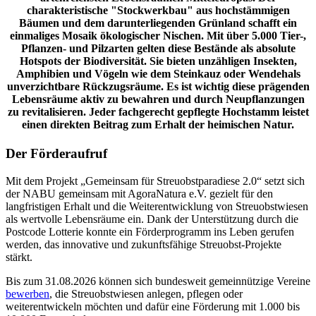
charakteristische "Stockwerkbau" aus hochstämmigen
Bäumen und dem darunterliegenden Grünland schafft ein
einmaliges Mosaik ökologischer Nischen. Mit über 5.000 Tier-,
Pflanzen- und Pilzarten gelten diese Bestände als absolute
Hotspots der Biodiversität. Sie bieten unzähligen Insekten,
Amphibien und Vögeln wie dem Steinkauz oder Wendehals
unverzichtbare Rückzugsräume. Es ist wichtig diese prägenden
Lebensräume aktiv zu bewahren und durch Neupflanzungen
zu revitalisieren. Jeder fachgerecht gepflegte Hochstamm leistet
einen direkten Beitrag zum Erhalt der heimischen Natur.
Der Förderaufruf
Mit dem Projekt „Gemeinsam für Streuobstparadiese 2.0“ setzt sich
der NABU gemeinsam mit AgoraNatura e.V. gezielt für den
langfristigen Erhalt und die Weiterentwicklung von Streuobstwiesen
als wertvolle Lebensräume ein. Dank der Unterstützung durch die
Postcode Lotterie konnte ein Förderprogramm ins Leben gerufen
werden, das innovative und zukunftsfähige Streuobst-Projekte
stärkt.
Bis zum 31.08.2026 können sich bundesweit gemeinnützige Vereine
bewerben
, die Streuobstwiesen anlegen, pflegen oder
weiterentwickeln möchten und dafür eine Förderung mit 1.000 bis